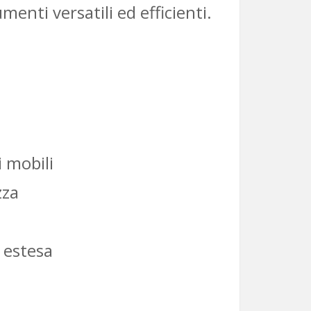
enti versatili ed efficienti.
 mobili
zza
 estesa