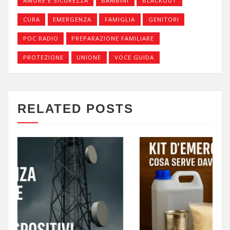
AMORE E SICUREZZA
BAMBINI
BLACKOUT
CURA
EMERGENZA
FAMIGLIA
GENITORI
POC RADIO
PREPARAZIONE FAMILIARE
PROTEZIONE
UNIONE
VOCE GUIDA
RELATED POSTS