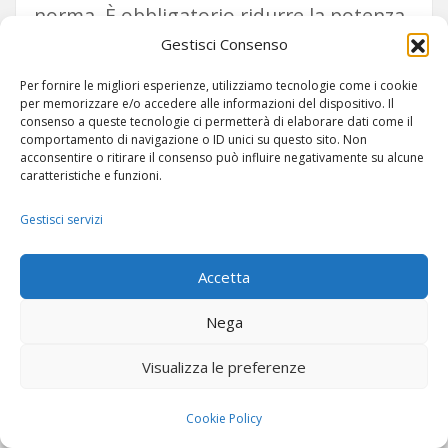
norma. È obbligatorio ridurre la potenza
Gestisci Consenso
di trasmissione in RouterOS per
mantenere l’EIRP sotto 30 dBm nella
Per fornire le migliori esperienze, utilizziamo tecnologie come i cookie
per memorizzare e/o accedere alle informazioni del dispositivo. Il
banda 5470–5725 MHz. Il MikroTik, con
consenso a queste tecnologie ci permetterà di elaborare dati come il
comportamento di navigazione o ID unici su questo sito. Non
l’impostazione country = Italy, gestisce
acconsentire o ritirare il consenso può influire negativamente su alcune
caratteristiche e funzioni.
automaticamente i limiti della potenza di
trasmissione, ma il guadagno della
Gestisci servizi
parabola deve essere inserito
Accetta
manualmente nel campo “Antenna Gain”
per una corretta gestione automatica.
Nega
Per le
reti private
(uso proprio, nessun
Visualizza le preferenze
traffico per conto terzi), non è richiesta
Cookie Policy
alcuna licenza o autorizzazione specifica,