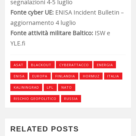
segnalazioni 4-5 luglio
Fonte cyber UE:
ENISA Incident Bulletin –
aggiornamento 4 luglio
Fonte attività militare Baltico:
ISW e
YLE.fi
ASAT
BLACKOUT
CYBERATTACCO
ENERGIA
ENISA
EUROPA
FINLANDIA
HORMUZ
ITALIA
KALININGRAD
LPL
NATO
RISCHIO GEOPOLITICO
RUSSIA
RELATED POSTS