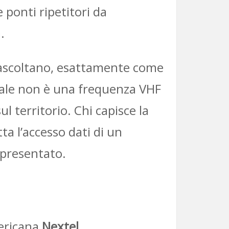
e ponti ripetitori da
.
ri ascoltano, esattamente come
cale non è una frequenza VHF
l territorio. Chi capisce la
ta l’accesso dati di un
ppresentato.
mericana
Nextel