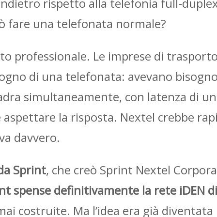
ndietro rispetto alla telefonia full-dupl
ò fare una telefonata normale?
ato professionale. Le imprese di trasporto,
isogno di una telefonata: avevano bisogn
quadra simultaneamente, con latenza di u
aspettare la risposta. Nextel crebbe rap
va davvero.
da Sprint
, che creò Sprint Nextel Corpor
nt spense definitivamente la rete iDEN d
i mai costruite. Ma l’idea era già diventa