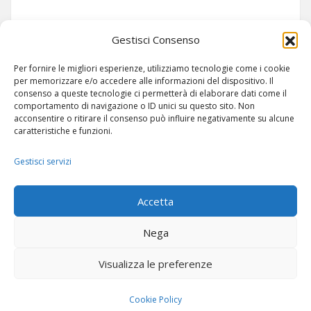
Siamo su TELEGRAM!
Gestisci Consenso
Per fornire le migliori esperienze, utilizziamo tecnologie come i cookie
per memorizzare e/o accedere alle informazioni del dispositivo. Il
consenso a queste tecnologie ci permetterà di elaborare dati come il
comportamento di navigazione o ID unici su questo sito. Non
acconsentire o ritirare il consenso può influire negativamente su alcune
caratteristiche e funzioni.
Gestisci servizi
ARTICOLI
-
SITEMAP
Accetta
Nega
Visualizza le preferenze
© Copyright 2024 -
POC RADIO ITALIA
Cookie Policy