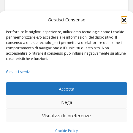
Siamo su TELEGRAM!
Gestisci Consenso
Per fornire le migliori esperienze, utilizziamo tecnologie come i cookie
per memorizzare e/o accedere alle informazioni del dispositivo. Il
consenso a queste tecnologie ci permetterà di elaborare dati come il
comportamento di navigazione o ID unici su questo sito. Non
acconsentire o ritirare il consenso può influire negativamente su alcune
caratteristiche e funzioni.
Gestisci servizi
ARTICOLI
-
SITEMAP
Accetta
Nega
Visualizza le preferenze
© Copyright 2024 -
POC RADIO ITALIA
Cookie Policy