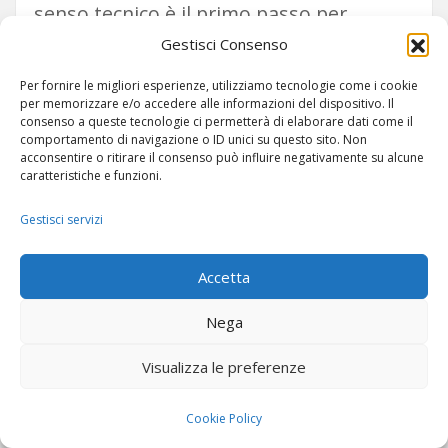
senso tecnico è il primo passo per
smontare molte illusioni diffuse. La rete
Gestisci Consenso
non è un’entità unica, né infinita, né
Per fornire le migliori esperienze, utilizziamo tecnologie come i cookie
per memorizzare e/o accedere alle informazioni del dispositivo. Il
neutra. È un sistema progettato, gestito,
consenso a queste tecnologie ci permetterà di elaborare dati come il
comportamento di navigazione o ID unici su questo sito. Non
mantenuto e, inevitabilmente, limitato.
acconsentire o ritirare il consenso può influire negativamente su alcune
caratteristiche e funzioni.
Trattarla come tale non significa ridurne
il valore, ma restituirle una dimensione
Gestisci servizi
reale.
Accetta
Questo articolo apre il secondo capitolo
Nega
del percorso perché introduce il lessico
Visualizza le preferenze
fondamentale con cui verranno
affrontati tutti i temi successivi. Senza
Cookie Policy
una comprensione chiara di cosa sia una