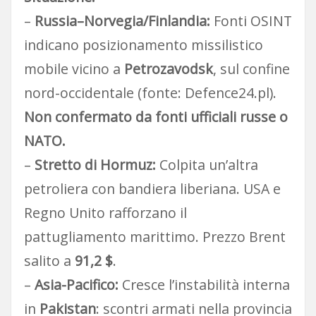
–
Russia–Norvegia/Finlandia:
Fonti OSINT
indicano posizionamento missilistico
mobile vicino a
Petrozavodsk
, sul confine
nord-occidentale (fonte: Defence24.pl).
Non confermato da fonti ufficiali russe o
NATO.
–
Stretto di Hormuz:
Colpita un’altra
petroliera con bandiera liberiana. USA e
Regno Unito rafforzano il
pattugliamento marittimo. Prezzo Brent
salito a
91,2 $
.
–
Asia-Pacifico:
Cresce l’instabilità interna
in
Pakistan
: scontri armati nella provincia