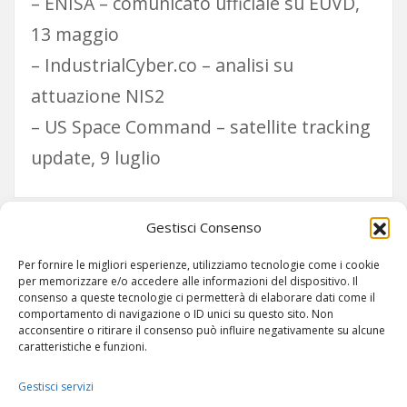
– ENISA – comunicato ufficiale su EUVD,
13 maggio
– IndustrialCyber.co – analisi su
attuazione NIS2
– US Space Command – satellite tracking
update, 9 luglio
Gestisci Consenso
Paginazione
1
2
Per fornire le migliori esperienze, utilizziamo tecnologie come i cookie
degli
per memorizzare e/o accedere alle informazioni del dispositivo. Il
consenso a queste tecnologie ci permetterà di elaborare dati come il
comportamento di navigazione o ID unici su questo sito. Non
articoli
acconsentire o ritirare il consenso può influire negativamente su alcune
caratteristiche e funzioni.
Gestisci servizi