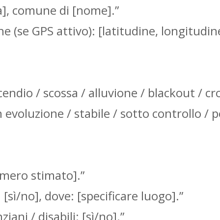
tà], comune di [nome].”
 (se GPS attivo): [latitudine, longitudine
endio / scossa / alluvione / blackout / cro
n evoluzione / stabile / sotto controllo /
umero stimato].”
[sì/no], dove: [specificare luogo].”
ani / disabili: [sì/no].”