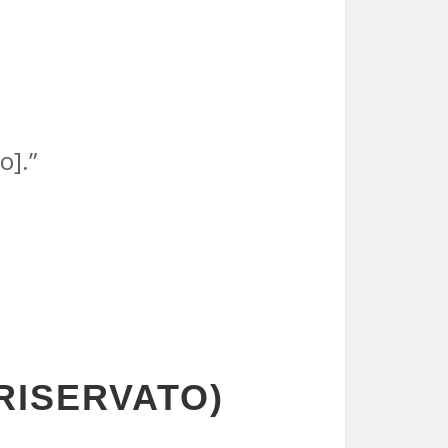
o].”
RISERVATO)