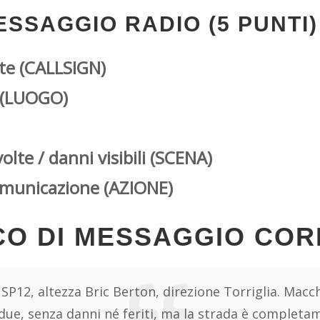
SSAGGIO RADIO (5 PUNTI)
nte (CALLSIGN)
a (LUOGO)
te / danni visibili (SCENA)
comunicazione (AZIONE)
CO DI MESSAGGIO CO
 SP12, altezza Bric Berton, direzione Torriglia. Macc
ue, senza danni né feriti, ma la strada è completam