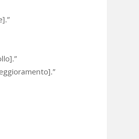
].”
llo].”
 peggioramento].”