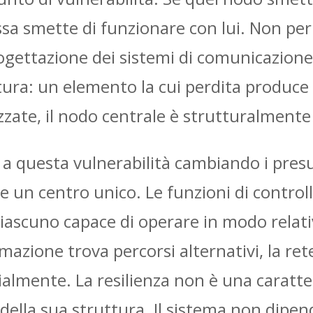
essa smette di funzionare con lui. Non pe
rogettazione dei sistemi di comunicazione
tura: un elemento la cui perdita produce
lizzate, il nodo centrale è strutturalmen
 a questa vulnerabilità cambiando i presup
te un centro unico. Le funzioni di contr
i, ciascuno capace di operare in modo re
azione trova percorsi alternativi, la rete 
lmente. La resilienza non è una caratter
ella sua struttura. Il sistema non dipen