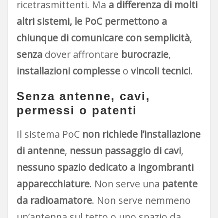
ricetrasmittenti. Ma
a differenza di molti
altri sistemi, le PoC permettono a
chiunque di comunicare con semplicità
,
senza
dover affrontare
burocrazie
,
installazioni complesse
o
vincoli tecnici
.
Senza antenne, cavi,
permessi o patenti
Il sistema PoC
non richiede l’installazione
di antenne
,
nessun passaggio di cavi
,
nessuno spazio dedicato a ingombranti
apparecchiature
. Non serve una
patente
da radioamatore
. Non serve nemmeno
un’antenna sul tetto o uno spazio da