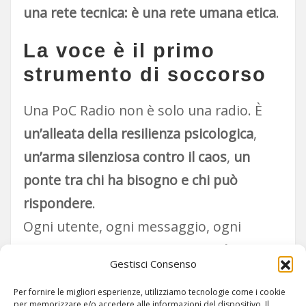
una rete tecnica: è una rete umana etica
.
L
a voce è il primo
strumento di soccorso
Una PoC Radio non è solo una radio. È
un’alleata della resilienza psicologica
,
un’arma silenziosa contro il caos
,
un
ponte tra chi ha bisogno e chi può
rispondere
.
Ogni utente, ogni messaggio, ogni
respiro sul canale… può essere
il primo
Gestisci Consenso
passo verso la salvezza
.
Per fornire le migliori esperienze, utilizziamo tecnologie come i cookie
per memorizzare e/o accedere alle informazioni del dispositivo. Il