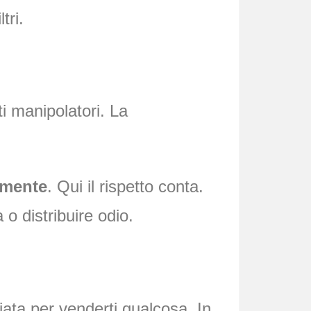
tri.
ti manipolatori. La
amente
. Qui il rispetto conta.
o distribuire odio.
ciata per venderti qualcosa. In