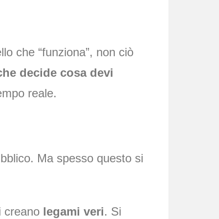
llo che “funziona”, non ciò
che decide cosa devi
tempo reale.
pubblico. Ma spesso questo si
si creano
legami veri
. Si