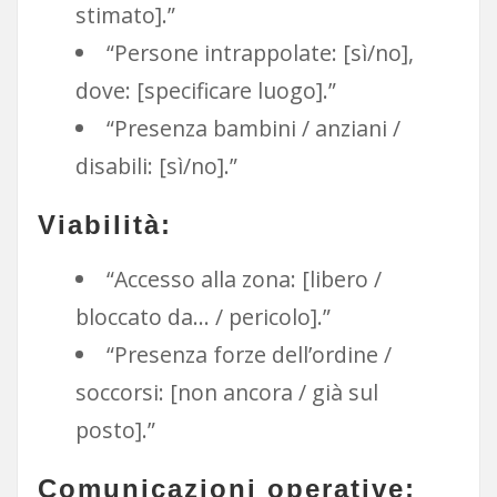
stimato].”
“Persone intrappolate: [sì/no],
dove: [specificare luogo].”
“Presenza bambini / anziani /
disabili: [sì/no].”
Viabilità:
“Accesso alla zona: [libero /
bloccato da… / pericolo].”
“Presenza forze dell’ordine /
soccorsi: [non ancora / già sul
posto].”
Comunicazioni operative: