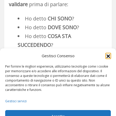
validare
prima di parlare:
Ho detto
CHI SONO
?
Ho detto
DOVE SONO
?
Ho detto
COSA STA
SUCCEDENDO
?
Ho detto
COSA SERVE
?
Gestisci Consenso
Per fornire le migliori esperienze, utilizziamo tecnologie come i cookie
per memorizzare e/o accedere alle informazioni del dispositivo. Il
consenso a queste tecnologie ci permetterà di elaborare dati come il
comportamento di navigazione o ID unici su questo sito. Non
acconsentire o ritirare il consenso può influire negativamente su alcune
caratteristiche e funzioni.
Gestisci servizi
ARTICOLI
-
SITEMAP
Accetta