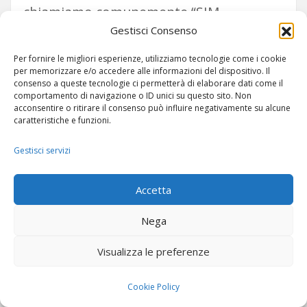
chiamiamo comunemente “SIM
Gestisci Consenso
normale”), alla micro-SIM (3FF, 15×12
mm, introdotta da Apple con iPhone 4),
Per fornire le migliori esperienze, utilizziamo tecnologie come i cookie
per memorizzare e/o accedere alle informazioni del dispositivo. Il
alla nano-SIM (4FF, 12,3×8,8 mm, lo
consenso a queste tecnologie ci permetterà di elaborare dati come il
comportamento di navigazione o ID unici su questo sito. Non
standard attuale) — ma la logica interna
acconsentire o ritirare il consenso può influire negativamente su alcune
caratteristiche e funzioni.
è rimasta invariata.
Gestisci servizi
La svolta arriva con la specifica
GSMA
SGP.01/SGP.02
, che introduce il
Accetta
concetto di
eUICC
(embedded Universal
Nega
Integrated Circuit Card). L’eUICC è una
Visualizza le preferenze
SIM riprogrammabile over-the-air:
contiene una piattaforma hardware
Cookie Policy
sicura capace di ospitare più profili