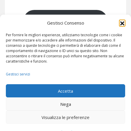
SIAMO SU TELEGRAM
Gestisci Consenso
Per fornire le migliori esperienze, utilizziamo tecnologie come i cookie
per memorizzare e/o accedere alle informazioni del dispositivo. Il
consenso a queste tecnologie ci permetterà di elaborare dati come il
comportamento di navigazione o ID unici su questo sito. Non
acconsentire o ritirare il consenso può influire negativamente su alcune
caratteristiche e funzioni.
Gestisci servizi
ARTICOLI
-
SITEMAP
Accetta
Nega
Visualizza le preferenze
© Copyright 2024 -
POC RADIO ITALIA