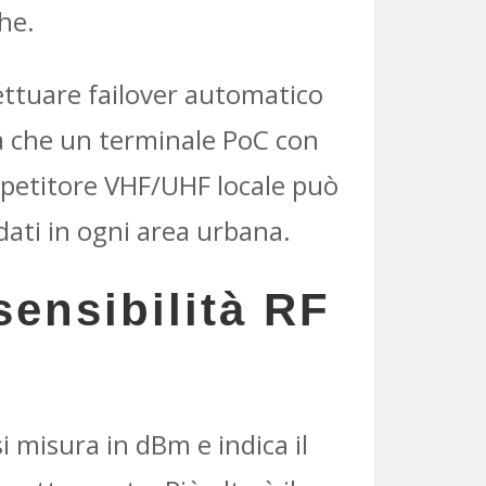
he.
ettuare failover automatico
ica che un terminale PoC con
ripetitore VHF/UHF locale può
ndati in ogni area urbana.
sensibilità RF
si misura in dBm e indica il