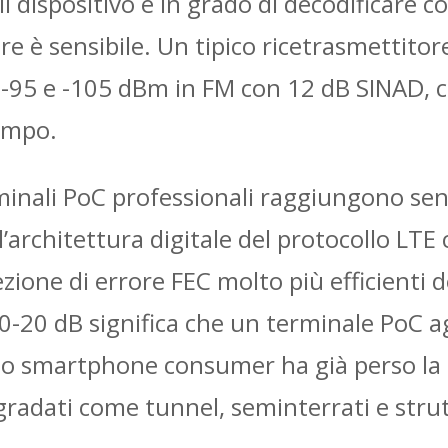
il dispositivo è in grado di decodificare c
tore è sensibile. Un tipico ricetrasmettito
a -95 e -105 dBm in FM con 12 dB SINAD, 
campo.
minali PoC professionali raggiungono sens
l’architettura digitale del protocollo LTE 
ne di errore FEC molto più efficienti de
10-20 dB significa che un terminale PoC ag
no smartphone consumer ha già perso la 
radati come tunnel, seminterrati e stru