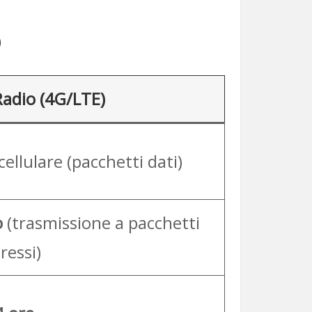
o
adio (4G/LTE)
cellulare (pacchetti dati)
o
(trasmissione a pacchetti
essi)