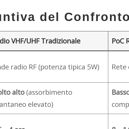
untiva del Confront
dio VHF/UHF Tradizionale
PoC R
de radio RF (potenza tipica 5W)
Rete 
lto alto
(assorbimento
Bass
tantaneo elevato)
compr