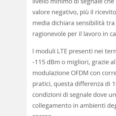
livello minimo di segnale che 
valore negativo, più il ricevi
media dichiara sensibilità tr
ragionevole per il lavoro in 
I moduli LTE presenti nei ter
-115 dBm o migliori, grazie al
modulazione OFDM con correzio
pratici, questa differenza di 
condizioni di segnale dove u
collegamento in ambienti deg