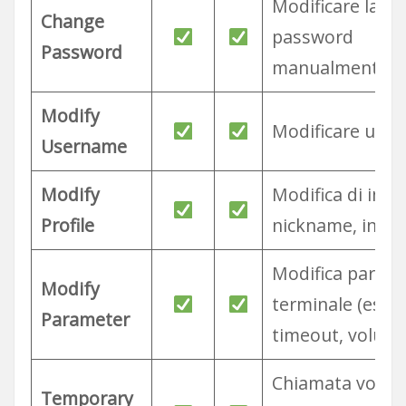
Modificare la
Change
password
Password
manualmente
Modify
Modificare uten
Username
Modify
Modifica di imm
Profile
nickname, info p
Modifica parame
Modify
terminale (es.
Parameter
timeout, volume
Chiamata vocal
Temporary