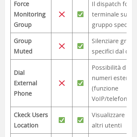
Force
Il dispatch forza 
Monitoring
terminale su un
Group
gruppo specific
Group
Silenziare grupp
Muted
specifici dal dis
Possibilità di c
Dial
numeri esterni
External
(funzione
Phone
VoIP/telefono)
Ckeck Users
Visualizzare pos
Location
altri utenti