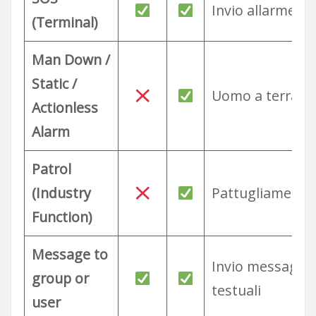
Invio allarme S
(Terminal)
Man Down /
Static /
Uomo a terra
Actionless
Alarm
Patrol
(Industry
Pattugliamento
Function)
Message to
Invio messaggi
group or
testuali
user