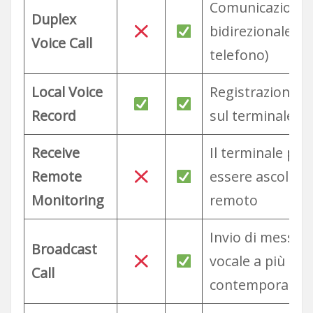
Comunicazione 
Duplex
bidirezionale (t
Voice Call
telefono)
Local Voice
Registrazione v
Record
sul terminale
Receive
Il terminale può
Remote
essere ascoltato
Monitoring
remoto
Invio di messag
Broadcast
vocale a più gru
Call
contemporane