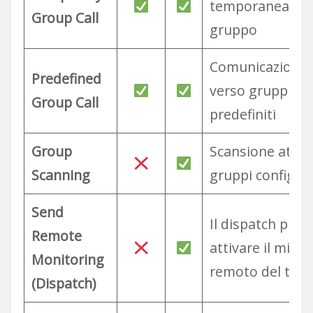
temporanea ve
Group Call
gruppo
Comunicazione 
Predefined
verso gruppi
Group Call
predefiniti
Group
Scansione attiva
Scanning
gruppi configura
Send
Il dispatch può
Remote
attivare il micr
Monitoring
remoto del term
(Dispatch)