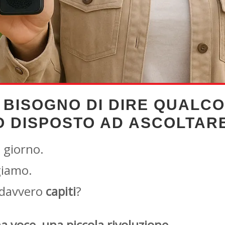
IL BISOGNO DI DIRE QUAL
 DISPOSTO AD ASCOLTAR
 giorno.
giamo.
 davvero
capiti
?
a voce, una piccola rivoluzione.