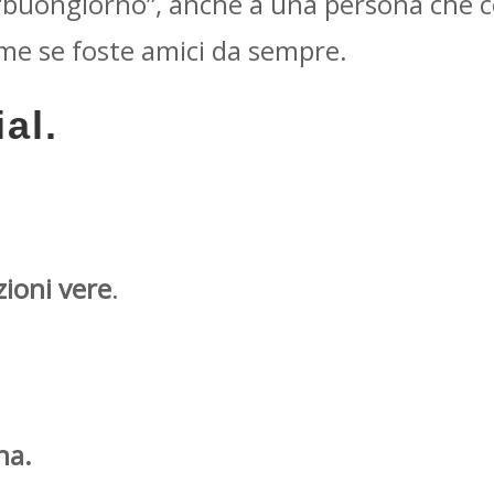
re “buongiorno”, anche a una persona che 
come se foste amici da sempre.
al.
zioni vere
.
na.