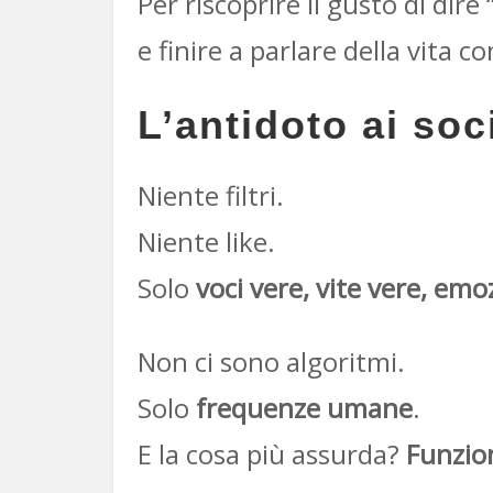
Per riscoprire il gusto di di
e finire a parlare della vita 
L
’
antidoto
ai soci
Niente filtri.
Niente like.
Solo
voci vere, vite vere, emo
Non ci sono algoritmi.
Solo
frequenze umane
.
E la cosa più assurda?
Funzio