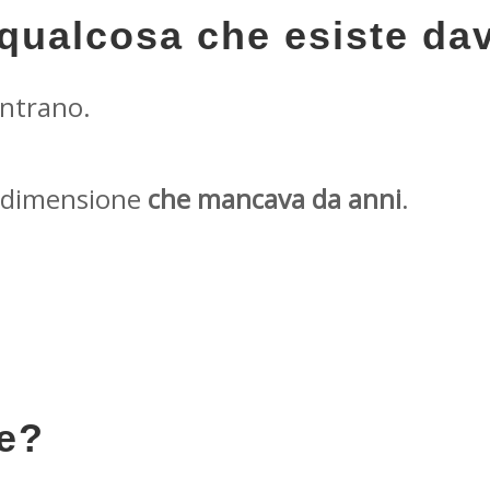
i qualcosa che esiste da
ntrano.
a dimensione
che mancava da anni
.
ce?