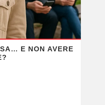
COSA… E NON AVERE
E?