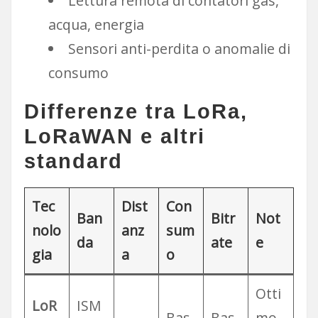
Lettura remota di contatori gas,
acqua, energia
Sensori anti-perdita o anomalie di
consumo
Differenze tra LoRa,
LoRaWAN e altri
standard
Tec
Dist
Con
Ban
Bitr
Not
nolo
anz
sum
da
ate
e
gia
a
o
Otti
LoR
ISM
Bas
Bas
mo