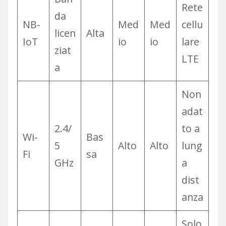
Rete
da
NB-
Med
Med
cellu
licen
Alta
IoT
io
io
lare
ziat
LTE
a
Non
adat
2.4/
to a
Wi-
Bas
5
Alto
Alto
lung
Fi
sa
GHz
a
dist
anza
Solo