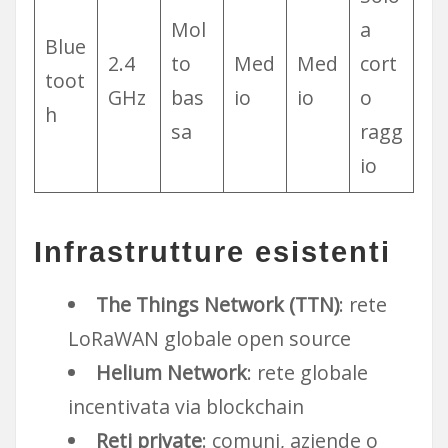
Mol
a
Blue
2.4
to
Med
Med
cort
toot
GHz
bas
io
io
o
h
sa
ragg
io
Infrastrutture esistenti
The Things Network (TTN)
: rete
LoRaWAN globale open source
Helium Network
: rete globale
incentivata via blockchain
Reti private
: comuni, aziende o