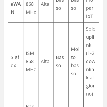
aWA
868
Alta
so
so
per
N
MHz
IoT
Solo
upli
nk
Mol
ISM
(1-2
Sigf
Bas
to
868
Alta
dow
ox
so
bas
MHz
nlin
so
k al
gior
no)
Ban