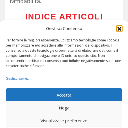
l’affidabilità.
INDICE ARTICOLI
SEZIONE
Gestisci Consenso
Per fornire le migliori esperienze, utilizziamo tecnologie come i cookie
per memorizzare e/o accedere alle informazioni del dispositivo. Il
consenso a queste tecnologie ci permetterà di elaborare dati come il
comportamento di navigazione o ID unici su questo sito. Non
acconsentire o ritirare il consenso può influire negativamente su alcune
caratteristiche e funzioni.
Gestisci servizi
ARTICOLI
-
SITEMAP
Accetta
Nega
Visualizza le preferenze
© Copyright 2024 -
POC RADIO ITALIA