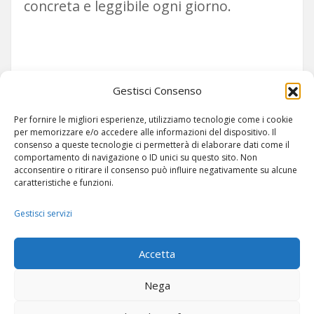
concreta e leggibile ogni giorno.
Siamo su TELEGRAM!
Gestisci Consenso
Per fornire le migliori esperienze, utilizziamo tecnologie come i cookie
per memorizzare e/o accedere alle informazioni del dispositivo. Il
consenso a queste tecnologie ci permetterà di elaborare dati come il
comportamento di navigazione o ID unici su questo sito. Non
acconsentire o ritirare il consenso può influire negativamente su alcune
caratteristiche e funzioni.
Gestisci servizi
ARTICOLI
-
SITEMAP
Accetta
Nega