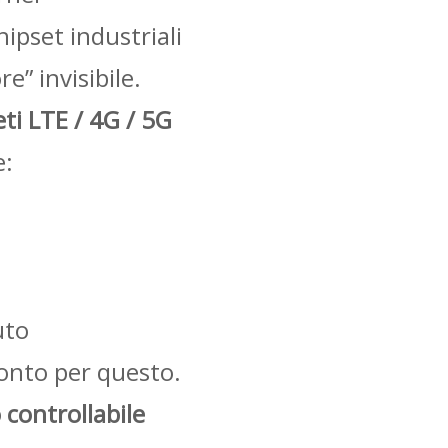
ipset industriali
” invisibile.
eti LTE / 4G / 5G
e:
uto
onto per questo.
 controllabile