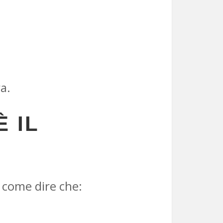
a.
 IL
 come dire che: