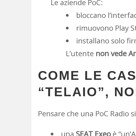
Le aziende PoC:
bloccano l’interfa
rimuovono Play S
installano solo f
L’utente
non vede A
COME LE CAS
“TELAIO”, N
Pensare che una PoC Radio s
una
SEAT Exeo
è “un’A