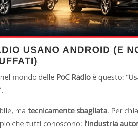
ADIO USANO ANDROID (E 
FFATI)
i nel mondo delle
PoC Radio
è questo: “Us
.
bile, ma
tecnicamente sbagliata
. Per chi
pio che tutti conoscono:
l’industria auto