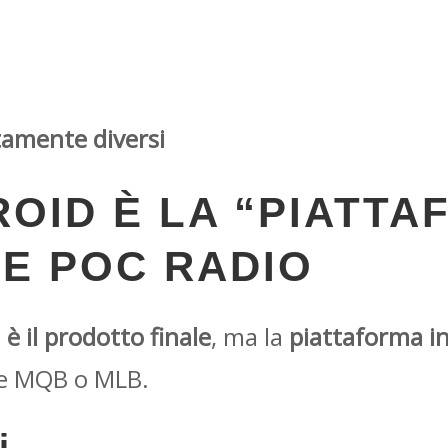
tamente diversi
OID È LA “PIATTA
LE POC RADIO
è il prodotto finale
, ma la
piattaforma in
e MQB o MLB.
i