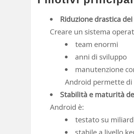
Riduzione drastica dei 
Creare un sistema operati
team enormi
anni di sviluppo
manutenzione co
Android permette di 
Stabilità e maturità d
Android è:
testato su miliardi
stabile a livello k