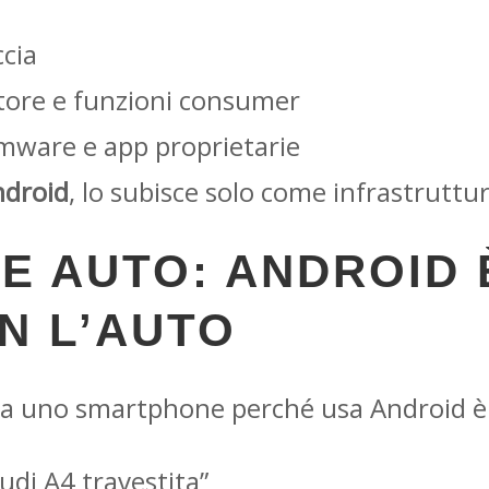
ccia
tore e funzioni consumer
irmware e app proprietarie
ndroid
, lo subisce solo come infrastruttur
E AUTO: ANDROID È
ON L’AUTO
ia uno smartphone perché usa Android è
udi A4 travestita”